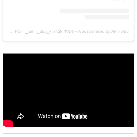
ראשי
חדשות
A post shared by Amir Abu – אמיר אבו (@_amir_abu_)
on
Nov 8, 2019 at 3:27am PST
כתבות
לוח הופעות
פודקאסטים
הרשמה