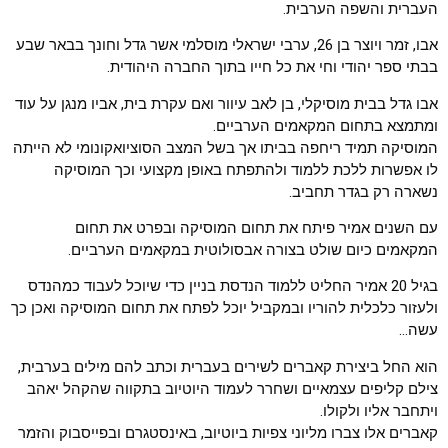
העברית והשפה הערבית.
אבו, זמר ויוצר בן 26, ערבי ישראלי מוסלמי אשר גדל וחונך בבאר שבע
בבתי ספר יהודי וחי את כל חייו בתוך החברה היהודית.
אבו גדל בבית מוסיקלי, בן לאב עיוור ואם עקרת בית, אביו מנגן על עוד
ומתמצא בתחום המקאמים הערביים.
המוסיקה תמיד ריחפה בביתו אך בשל המצב הסוציואקונומי לא הייתה
לו אפשרות ללכת ללמוד ולהתפתח באופן מקצועי וכך המוסיקה
נשארה רק בגדר תחביב.
עם השנים אמיר פיתח את תחום המוסיקה ובפרט את תחום
המקאמים כיום שולט בצורה אבסולוטית במקאמים הערביים.
בגיל 20 אמיר החליט ללמוד הנדסת בניין כדי שיוכל לעבוד כמהנדס
ולעזור כלכלית להוריו ובמקביל יוכל לפתח את תחום המוסיקה ואכן כך
עשה…
הוא החל ביצירת קאברים לשירים בעברית וכתב להם מילים בערבית,
צילם קליפים עצמאיים ושחרר לעמוד היוטיוב בתקווה שהקהל יאהב
ויתחבר אליו ולקולו.
קאברים אלו צברו מליוני צפיות ביוטיוב, באינסטגרם ובפייסבוק והזמר