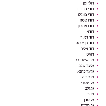
דולי ופן
דודי בר דוד
דודי בוזגלו
דודו טסה
דודו אהרון
דודא
דוד דאור
דוד בן ארזה
דוד אליה
דואט
גקו אייזנברג
גלעד שגב
גלעד כהנא
גליקריה
גלי עטרי
גלגלצ
גל רון
גל סדן
גל מלכה