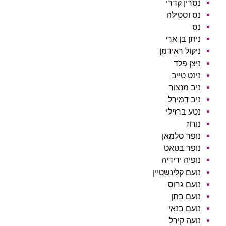
נסרין קדרי
נס וסטילה
נס
ניתן בן ארי
ניקול ראידמן
ניצן פלד
נינט טייב
ניב מנצור
ניב דמירל
נטע ברזילי
נורוז
נופר סלמאן
נופר בטאט
נופיה ידידיה
נועם קלינשטיין
נועם גרוס
נועם בתן
נועם בנאי
נועה קירל