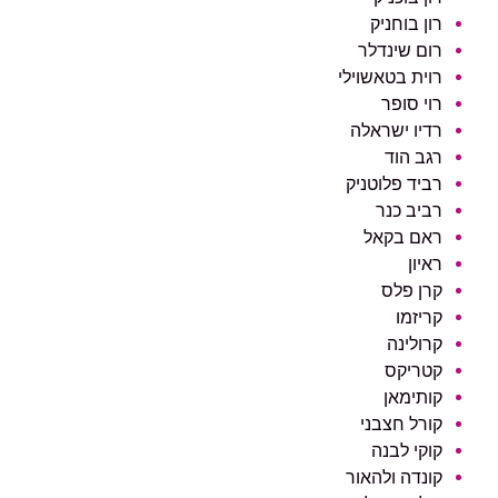
רון בוחניק
רום שינדלר
רוית בטאשוילי
רוי סופר
רדיו ישראלה
רגב הוד
רביד פלוטניק
רביב כנר
ראם בקאל
ראיון
קרן פלס
קריזמו
קרולינה
קטריקס
קותימאן
קורל חצבני
קוקי לבנה
קונדה ולהאור