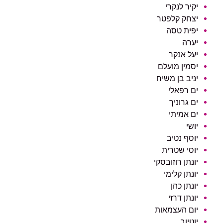
יקיר לנקרי
יצחק קלפטר
יפית טסה
יערה
יעל אנקר
יסמין מועלם
יניב בן משיח
ים רפאלי
ים גרוניך
ים אמיתי
יושי
יוסף נטיב
יוסי שטרית
יונתן רוזובסקי
יונתן קלימי
יונתן כהן
יונתן דרזי
יום העצמאות
יוטיוב