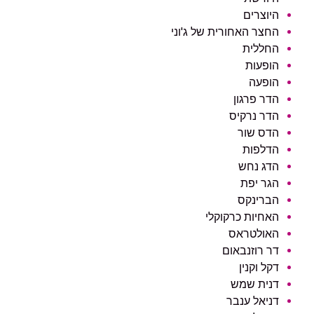
היוצרים
החצר האחורית של ג'וני
החללית
הופעות
הופעה
הדר פרגון
הדר נרקיס
הדס שור
הדלפות
הדג נחש
הגר יפת
הברינקס
האחיות כרקוקלי
האולטראס
דר רוזנבאום
דקל וקנין
דנית שמש
דניאל ענבר