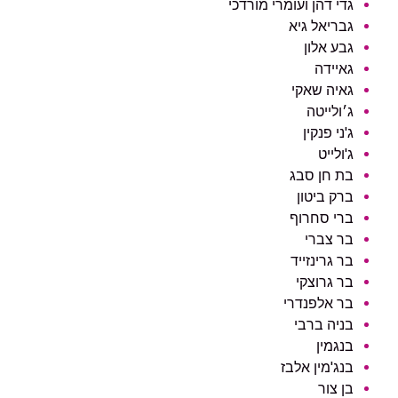
גדי דהן ועומרי מורדכי
גבריאל גיא
גבע אלון
גאיידה
גאיה שאקי
ג׳ולייטה
ג'ני פנקין
ג'ולייט
בת חן סבג
ברק ביטון
ברי סחרוף
בר צברי
בר גרינזייד
בר גרוצקי
בר אלפנדרי
בניה ברבי
בנגמין
בנג'מין אלבז
בן צור