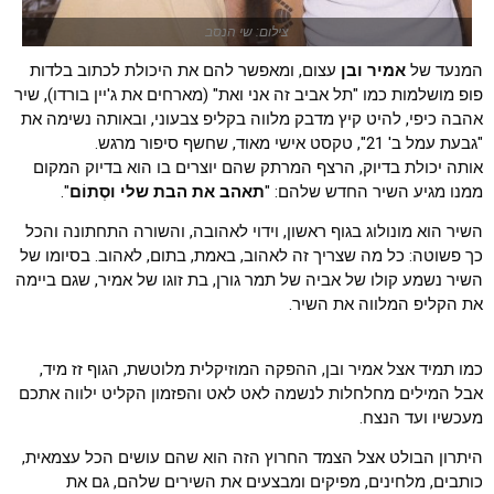
צילום: שי הנסב
המנעד של
אמיר ובן
עצום, ומאפשר להם את היכולת לכתוב בלדות
פופ מושלמות כמו "תל אביב זה אני ואת" (מארחים את ג'יין בורדו), שיר
אהבה כיפי, להיט קיץ מדבק מלווה בקליפ צבעוני, ובאותה נשימה את
"גבעת עמל ב' 21", טקסט אישי מאוד, שחשף סיפור מרגש.
אותה יכולת בדיוק, הרצף המרתק שהם יוצרים בו הוא בדיוק המקום
ממנו מגיע השיר החדש שלהם: "
תאהב את הבת שלי וסְתוֹם
".
השיר הוא מונולוג בגוף ראשון, וידוי לאהובה, והשורה התחתונה והכל
כך פשוטה: כל מה שצריך זה לאהוב, באמת, בתום, לאהוב. בסיומו של
השיר נשמע קולו של אביה של תמר גורן, בת זוגו של אמיר, שגם ביימה
את הקליפ המלווה את השיר.
כמו תמיד אצל אמיר ובן, ההפקה המוזיקלית מלוטשת, הגוף זז מיד,
אבל המילים מחלחלות לנשמה לאט לאט והפזמון הקליט ילווה אתכם
מעכשיו ועד הנצח.
היתרון הבולט אצל הצמד החרוץ הזה הוא שהם עושים הכל עצמאית,
כותבים, מלחינים, מפיקים ומבצעים את השירים שלהם, גם את