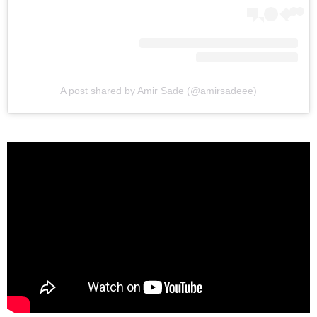
ראשי
חדשות
A post shared by Amir Sade (@amirsadeee)
כתבות
לוח הופעות
פודקאסטים
הרשמה