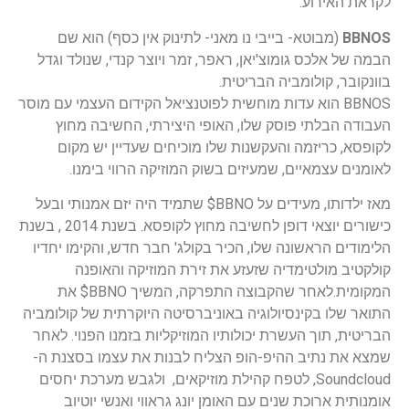
לקראת האירוע.
BBNOS
(מבוטא- בייבי נו מאני- לתינוק אין כסף) הוא שם
הבמה של אלכס גומוצ'יאן, ראפר, זמר ויוצר קנדי, שנולד וגדל
בוונקובר, קולומביה הבריטית.
BBNOS הוא עדות מוחשית לפוטנציאל הקידום העצמי עם מוסר
העבודה הבלתי פוסק שלו, האופי היצירתי, החשיבה מחוץ
לקופסא, כריזמה והעקשנות שלו מוכיחים שעדיין יש מקום
לאומנים עצמאיים, שמעיזים בשוק המוזיקה הרווי בימנו.
מאז ילדותו, מעידים על BBNO$ שתמיד היה יזם אמנותי ובעל
כישורים יוצאי דופן לחשיבה מחוץ לקופסא. בשנת 2014 , בשנת
הלימודים הראשונה שלו, הכיר בקולג' חבר חדש, והקימו יחדיו
קולקטיב מולטימדיה שזעזע את זירת המוזיקה והאופנה
המקומית.לאחר שהקבוצה התפרקה, המשיך BBNO$ את
התואר שלו בקינסיולוגיה באוניברסיטה היוקרתית של קולומביה
הבריטית, תוך העשרת יכולותיו המוזיקליות בזמנו הפנוי. לאחר
שמצא את נתיב ההיפ-הופ הצליח לבנות את עצמו בסצנת ה-
Soundcloud, לטפח קהילת מוזיקאים, ולגבש מערכת יחסים
אומנותית ארוכת שנים עם האומן יונג גראווי ואנשי יוטיוב