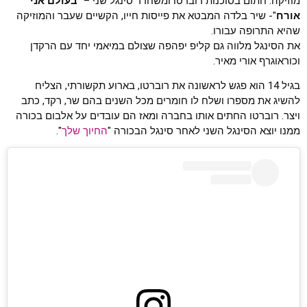
מוזיקה. חתום בסוכנות רוברטו ומשחרר סינגל שני – "
בעולם אני
אורח
"- שיר בלדה המבטא את פייסות חייו, הקשיים שעבר והמוזיקה
שהיא התרופה עבורו.
את הסינגל מלווה גם קליפ יפהפה שצולם במיאמי יחד עם הרקדן
וכוראוגרף אורי מאיר.
בגיל 14 הוא פגש לראשונה את רוברטו, בארוע תקשורתי, הצליח
להשיג את מספרו ושלח לו חומרים מכל השנים בהם שר, רקד, כתב
ויצר. רוברטו החתים אותו בחברה ומאז הם עובדים על אלבום בכורה
ממנו יוצא הסינגל השני לאחר סינגל הבכורה "
החיוך שלך
".