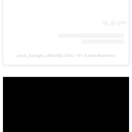
ראשי
חדשות
כתבות
A post shared by דודי בוזגלו (@dudi_buzaglo_official)
לוח הופעות
פודקאסטים
הרשמה