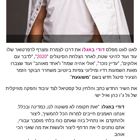
צילום: משה נחומוביץ'
לאט לאט מפלס
דודי בוזגלו
את דרכו לצמרת ומצרף לרפרטואר שלו
עוד ועוד להיטי שטח, לאחר הצלחת הסינגלים "
2020
", "לדבר עם
אלוקים", "עדיין נזכר", "אולי אהיה שמח" ו"אחד מאוהב" ועוד שצברו
מאות השמעות רדיו ומיליוני צפיות ביוטיוב משחרר הבוקר הזמר
הצעיר סינגל חדש בשם "
משוגעת
".
את השיר החדש כתב והלחין טל קסטיאל לצד עיבוד והפקה מוזיקלית
של גל ג׳ו כהן ואיל ישי.
דודי בוזגלו
: "זאת תקופה לא פשוטה לנו, כמדינה ובכלל.
אנחנו האמנים חייבים למרות הכל להמשיך, ליצור
ולהתקדם. אז נתחיל בזה שאתם כוח בלתי מוסבר עבורי,
אתם נותנים לי את הדחף ליצור ולעשות את מה שאני הכי
אוהב.