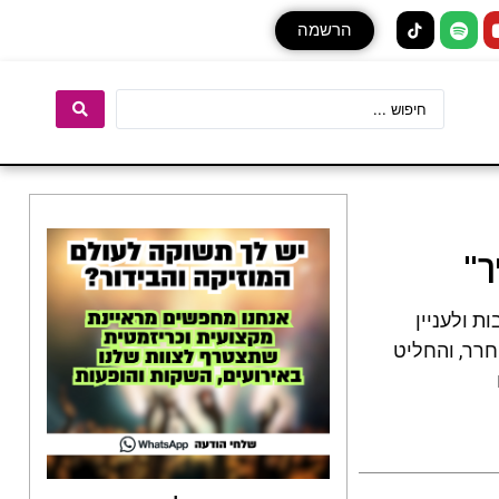
הרשמה
ך"
ת רבות ולעניין
שוחרר, והחליט