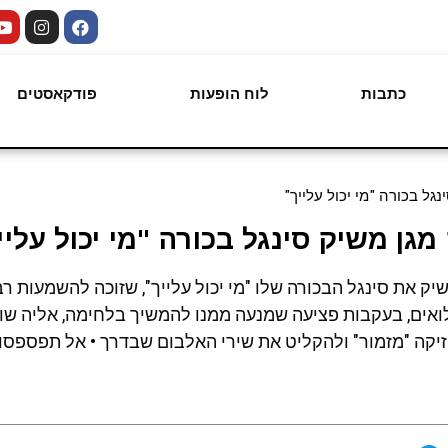
כתבות
לוח הופעות
פודקאסטים
גל בכורה "מי יכול עלייך"
גן משיק סינגל בכורה "מי יכול עליי
ת אליה מגן, זמר-יוצר בן 24, שמשיק את סינגל הבכורה שלו "מי יכול עלייך", שזוכה להשמעו
מו רבים למילואים, בעקבות פציעה שמנעה ממנו להמשיך בלחימה, אליה 
זיקה "מזמור" ולהקליט את שירי האלבום שבדרך • אל תפספסו