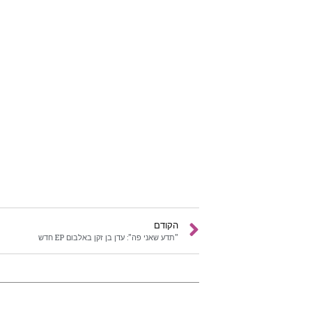
הקודם
"תדע שאני פה": עדן בן זקן באלבום EP חדש