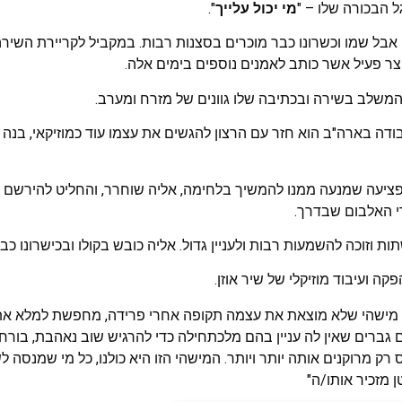
מי יכול עלייך
".
בל שמו וכשרונו כבר מוכרים בסצנות רבות. במקביל לקריירת השירה
צר פעיל אשר כותב לאמנים נוספים בימים אלה.
המשלב בשירה ובכתיבה שלו גוונים של מזרח ומערב.
עבודה בארה"ב הוא חזר עם הרצון להגשים את עצמו עוד כמוזיקאי, בנה 
בות פציעה שמנעה ממנו להמשיך בלחימה, אליה שוחרר, והחליט להירשם ל
י האלבום שבדרך.
תות וזוכה להשמעות רבות ולעניין גדול. אליה כובש בקולו ובכישרונו כ
ה ועיבוד מוזיקלי של שיר אוזן.
 מישהי שלא מוצאת את עצמה תקופה אחרי פרידה, מחפשת למלא את
ם גברים שאין לה עניין בהם מלכתחילה כדי להרגיש שוב נאהבת, בור
 מרוקנים אותה יותר ויותר. המישהי הזו היא כולנו, כל מי שמנסה ל
 מזכיר אותו/ה"