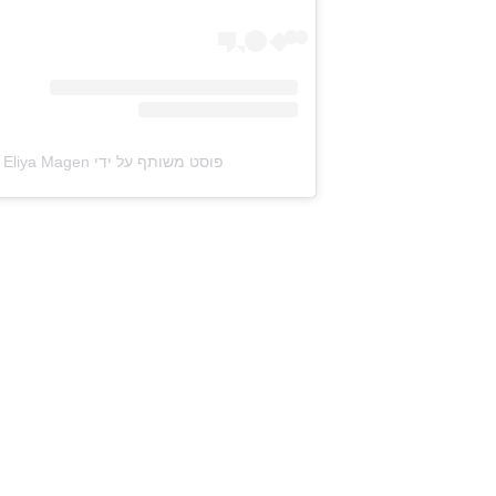
פוסט משותף על ידי ‏‎Eliya Magen | אליה מגן‎‏ (@‏‎eliyamagen_‎‏)