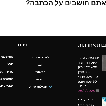
אתם חושבים על הכתבה?
ניווט
בות אחרונות
צור קשר
לוח הופעות
יום השנה ה-12
לפטירתו: שיר
תקנון
ראשי
חדש של אריק
מדיניות פ
איינשטיין
חדשות
שהתגלה אחרי
הצהרת נג
כתבות
50 שנה ויוצא
היום...
מפת אתר
חבילות שיווק
26/11/2025
״ויהי אור״:
אלבום חדש