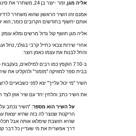
אליה מגן
, זמר -יוצר בן 24, משחרר את סינגל הבכורה שלו – "
אמנם זהו השיר הראשון שהוא משחרר לרדיו א
אותם יחשוף בחודשים הקרובים כזמר, הוא יו
אליה מגן חושף קול גדול מרשים ומלא עומק 
אחרי שירות צבאי כחייל קרבי בגולני, טיול ו
והחל לבנות את עצמו כאמן ויוצר.
ב-7.10 הוקפץ כמו רבים למילואים, בעק
בבית ספר למוזיקה "מזמור" ולהקליט את שיר
השיר "מי יכול עלייך" יצא לפני כשבועיים לרש
את השיר כתב והלחין יחד עם שיר אוזן לצד הפק
על השיר הוא מספר:
"השיר נכתב על
הריקנות שנוצר לה בזה שהיא יוצאת ע
שהיא חושבת שימלאו אותה אבל תכלס רק
דרך אפשרית את מי שעדיין כל דבר קטן