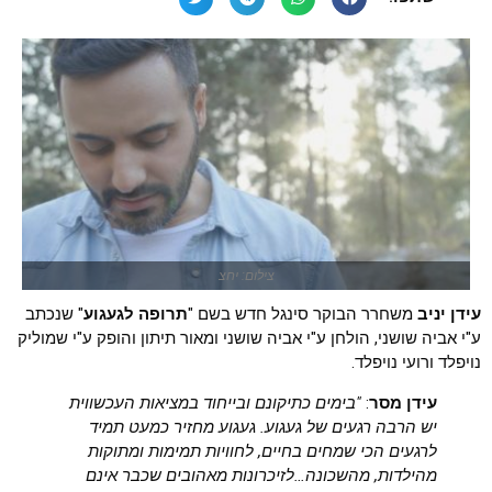
צילום: יחצ
עידן יניב
משחרר הבוקר סינגל חדש בשם "
תרופה לגעגוע
" שנכתב
ע"י אביה שושני, הולחן ע"י אביה שושני ומאור תיתון והופק ע"י שמוליק
נויפלד ורועי נויפלד.
עידן מסר
:
"בימים כתיקונם ובייחוד במציאות העכשווית
יש הרבה רגעים של געגוע. געגוע מחזיר כמעט תמיד
לרגעים הכי שמחים בחיים, לחוויות תמימות ומתוקות
מהילדות, מהשכונה…לזיכרונות מאהובים שכבר אינם