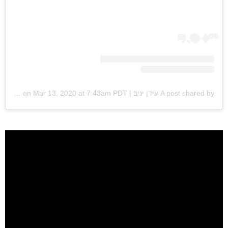
A post shared by עידן יניב | Idan Yaniv (@idan_yaniv)
Mar 13, 2020 at 7:43am PDT
on
ראשי
חדשות
כתבות
לוח הופעות