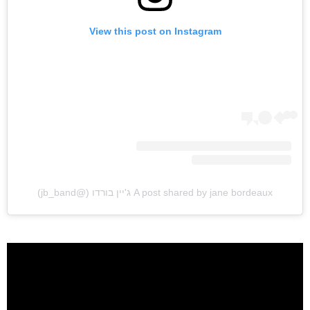
View this post on Instagram
ראשי
חדשות
כתבות
לוח הופעות
A post shared by jane bordeaux ג'יין בורדו (@jb_band)
פודקאסטים
הרשמה