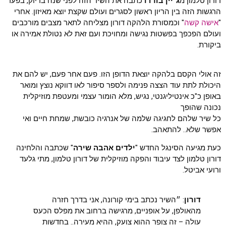
דורון טלמון מ
ג׳יין בורדו
כתבה את השיר הזה לפני שנה בדיוק, בפער
הרגשות הזה בין הריון ראשון לסגרים ועולם שקצת יוצא מאיזון. אחרי
"
אישה קשה
" וכמסורת הלהקה דורון מצליחה לתאר מצבים מורכבים
ועולם הפכפך בפשטות נגישה ומחויכת ועם זאת לא נטולת אמירה או
ביקורת.
זה אולי הקסם בלהקה יוצאת הדופן הזו. פעם אחר פעם, יש להם את
היכולת לתת עוד הצצה פנימה ולספר סיפור לאו דווקא נוצץ ומואר
באופן כ"כ אינטיליגנטי, נגיש, מלא הומור עצמי ומעטפת מוזיקלית
נכונה שהופך
כל שיר שלהם לחגיגה שלמה של אנרגיה כובשת, שמחת חיים ואי
אפשר שלא.. להתאהב.
כעת מגיעה הסינגל החדש "
ילדים אהבה שירה
" שכתבה והלחינה
דורון טלמון לצד עיבוד והפקה מוזיקלית של דורון טלמון, מתי גלעד
ורועי אביטל.
דורון
: ״השיר נכתב בימי קורונה, אני בדרך חזרה
מהאולפן, על אופניים, מרגישה ברחוב את מפלס הכעס
עולה – זה צופר ההוא צועק, ההיא מעירה.. בחדשות