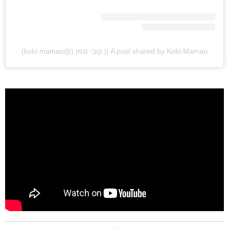
ראשי
חדשות
A post shared by Kobi Maman || קובי ממן (@kobi.maman)
כתבות
לוח הופעות
פודקאסטים
הרשמה