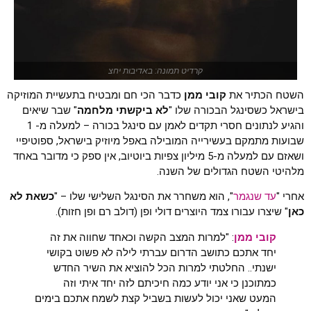
קרדיט תמונה: באדיבות יחצ
השטח הכתיר את
קובי ממן
כדבר הכי חם ומבטיח בתעשיית המוזיקה
בישראל כשסינגל הבכורה שלו "
לא ביקשתי מלחמה
" שבר שיאים
והגיע לנתונים חסרי תקדים לאמן עם סינגל בכורה – למעלה מ- 1
שבועות מתמקם בעשירייה המובילה באפל מיוזיק בישראל, ספוטיפיי
ושאזם עם למעלה מ-5 מיליון צפיות ביוטיוב, אין ספק כי מדובר באחד
מלהיטי השטח הגדולים של השנה.
אחרי "
עד שנגמר
", הוא משחרר את הסינגל השלישי שלו – "
כשאת לא
כאן
" שיצרו עבורו צמד היוצרים דולי ופן (דולב רם ופן חזות).
קובי ממן
: "למרות המצב הקשה וכאחד שחווה את זה
יחד אתכם כתושב הדרום עברתי לילה לא פשוט בקושי
ישנתי.. החלטתי למרות הכל להוציא את השיר החדש
כמתוכנן כי אני יודע כמה חיכיתם לזה יחד איתי וזה
המעט שאני יכול לעשות בשביל קצת לשמח אתכם בימים