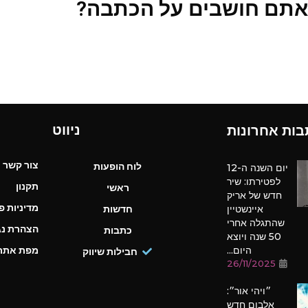
אתם חושבים על הכתבה?
ניווט
בות אחרונות
צור קשר
לוח הופעות
יום השנה ה-12
לפטירתו: שיר
תקנון
ראשי
חדש של אריק
מדיניות פ
איינשטיין
חדשות
שהתגלה אחרי
הצהרת נג
כתבות
50 שנה ויוצא
היום...
מפת אתר
חבילות שיווק
26/11/2025
״ויהי אור״:
אלבום חדש