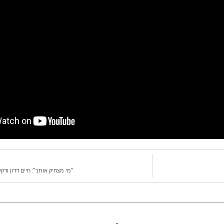
"מי מצחיק אותך": חיים דדון ודק