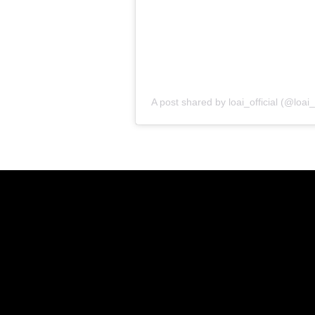
פודקאסטים
הרשמה
A post shared by
loai_official
(@loai_o