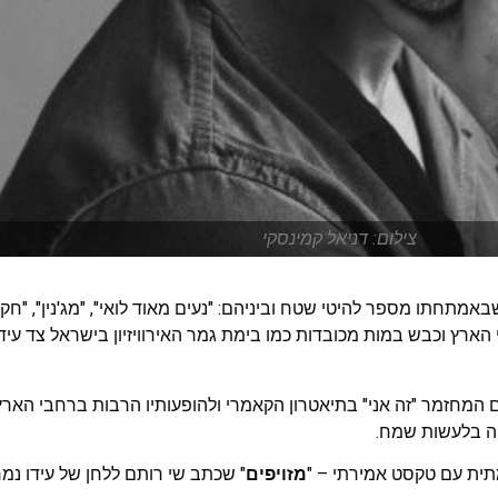
צילום: דניאל קמינסקי
חתו מספר להיטי שטח וביניהם: "נעים מאוד לואי", "מג'נין", "חקיני
 הארץ וכבש במות מכובדות כמו בימת גמר האירוויזיון בישראל צד עידן
ם המחזמר "זה אני" בתיאטרון הקאמרי ולהופעותיו הרבות ברחבי האר
ה בלעשות שמח.
תית עם טקסט אמירתי – "
מזויפים
" שכתב שי רותם ללחן של עידו נמר