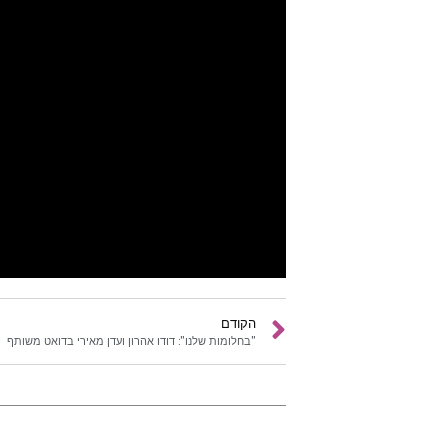
הקודם
"בחלומות שלנו": דודו אהרון ועדן מאירי בדואט משותף