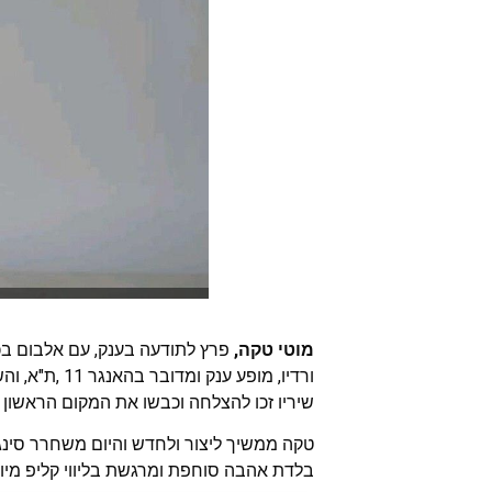
מוטי טקה,
פרץ לתודעה בענק, עם אלבום בכו
ורדיו, מופע ענק ומדובר בהאנגר 11 ,ת"א, והשתתפות בסדרת הדגל של יו טיוב ישראל UPLOAD.
שיריו זכו להצלחה וכבשו את המקום הראשון ב
טקה ממשיך ליצור ולחדש והיום משחרר סינגל 
בלדת אהבה סוחפת ומרגשת בליווי קליפ מיוחד