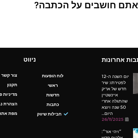
אתם חושבים על הכתבה?
ניווט
בות אחרונות
צור קשר
לוח הופעות
יום השנה ה-12
לפטירתו: שיר
תקנון
ראשי
חדש של אריק
מדיניות פ
איינשטיין
חדשות
שהתגלה אחרי
הצהרת נג
כתבות
50 שנה ויוצא
היום...
מפת אתר
חבילות שיווק
26/11/2025
״ויהי אור״:
אלבום חדש