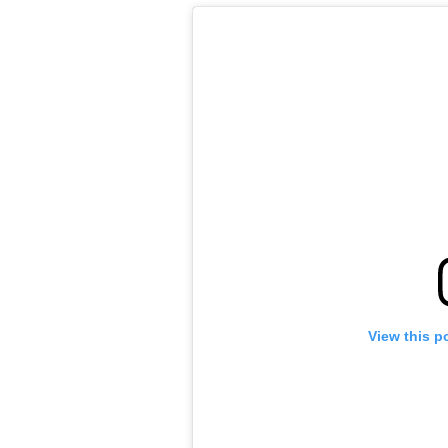
View this p
ראשי
חדשות
כתבות
לוח הופעות