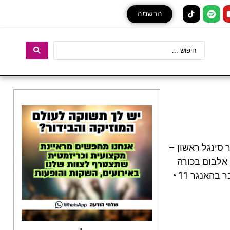
הרשמה
סינגל ראשון –
 אלבום בכורה
מצליח "בלבלה" שהניב עשרות מיליוני צפיות ביו טיוב, מאז סלל דרכו כאמן שטח ורדיו, מופע ענק ומדובר בהאנגר 11 •