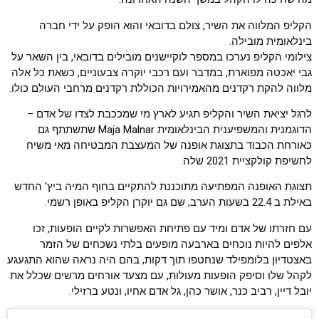
הקליפ המלווה את השיר, צולם בדובאי והוא הופק על ידי חברה
בינלאומית מובילה.
צילומי הקליפ נערכו במספר לוקיישנים מובילים בדובאי, בין השאר על
גבי יאכטה מפוארת, במדבר ועם רכבי יוקרה צבעוניים, כשאת כל אלה
מלווה להקת רקדנים מהאמירויות הכוללת רקדנים מרחבי העולם כולו.
לרגל יציאת השיר והקליפ תגיע לארץ מי שמככבת לצדו של אדם –
הדוגמנית והמשפיענית הבינלאומית Maja Malnar שתשתתף גם
כאורחת הכבוד בתצוגת אופנה של המעצבת המבטיחה מאי משיח
לחשיפת קולקציית 2021 שלה.
תצוגת האופנה המפתיעה מתוכננת להתקיים בחוף המיה ביץ' החדש
באילת ב 22.4 בשעות הערב, שם גם יוקרן הקליפ באופן רשמי.
עם חזרתו של אדם ומיד עם פתיחת האפשרות לקיים הופעות, זכו
אלפים להיות נוכחים בארבעה מופעים בלתי נשכחים של הזמר
באצטדיון בלומפילד שנחטפו תוך דקות, בהם היה נראה שהוא התגעגע
לקהל שלו וסיפק הופעות מעולות, עם מצעד אורחים מרשים שכלל את
יובל דיין, רביב כנר, אושר כהן, גל אדם אחיו, ונטע ברזילי.