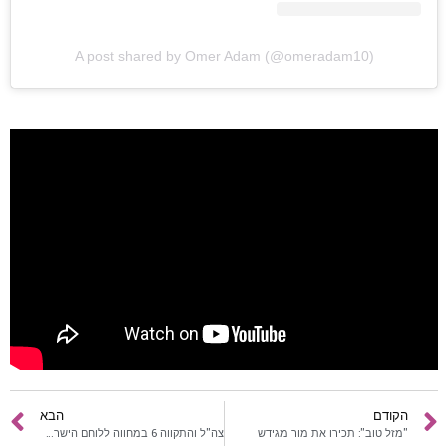
הרשמה
A post shared by Omer Adam (@omeradam10)
הקודם
הבא
"מזל טוב": תכירו את מור מגידש
צה"ל והתקווה 6 במחווה ללוחם הישראלי