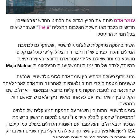
צילום: Abdullah dubaiuae
עומר אדם
פותח את הקיץ בגדול עם הלהיט החדש "
פרצופים
",
חודשיים בלבד מאז השקת האלבום המצליח "
The 8
" ששבר שיאים
בכל חנויות הדיגיטל.
השיר בהפקה מוזיקלית של ג'וני גולדשטיין, ששותף גם לכתיבת
המילים והלחן לצידם של דודי בר דוד וצליל קליפי כולל גם קליפ
מושקע במיוחד שצולם על ידי עומר אדם בדובאי באווירה קיצית
במיוחד, לצדה של הדוגמנית והמשפיענית הבינלאומית
Maja Malnar
.
זהו שיתוף פעולה מפתיע בין עומר אדם לג'וני גולדשטיין שנראה
ששניהם מטפחים קריירות בינלאומיות. לאחרונה חזר אדם לארץ לאחר
שהות ארוכה לטובת הפקות מוזיקליות בדובאי ובמיאמי – ארה"ב, שם
הקליט בין השאר שיר עם לא אחר מאשר
ניקי ג'אם
שייצא גם הוא
בהמשך.
ג'וני גולדשטיין חתום בין השאר על ההפקה המוזיקלית של הלהיט
“ממסיטה" שהפיק ל"בלק אייד פיז" והגיע למקום הראשון ברשימת
המכירות בארה"ב, והוא עובד עם השמות הגדולים בעולם כמו קילבוי,
IZA ו־Maejor ואין ספק ששיתוף פעולה מוזיקלי בין השניים הוא בדיוק
מה שחיכה לו הקהל במשך השנה האחרונה.