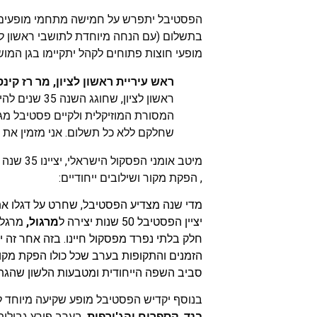
הפסטיבל יתפרש על חמישה מתחמי מופעים:
בתשלום (עם הנחה מיוחדת לתושבי ראשון לציו
מופעי חוצות פתוחים לקהל יתקיימו בגן המושבה, ר
ראש עיריית ראשון לציון, מר רז קינ
ראשון לציון,
המסורת המוזיקלית ולקיים פסטיבל מגו
שחלקם ללא כל תשלום. אני מזמין את כ
מיטב או
, הפקת מקור ושילובים ייחודיים:
מדי שנה מצדיע הפסטיבל, שחרט על דגלו את
יציין הפסטיבל 50 שנות יצירה ל
מרגול,
מרגלי
חלק בלתי נפרד מפסקול חיינו. בזה אחר זה י
הזמנים והתקופות בערב שכל כולו הפקת מקור
סביב השפה הייחודית ומטבעות הלשון שהגתה 
בנוסף יקדיש הפסטיבל מופע שקיעה מיוחד ל
בנד, קספרים והג'ירפות
, בערב פורץ גבולו