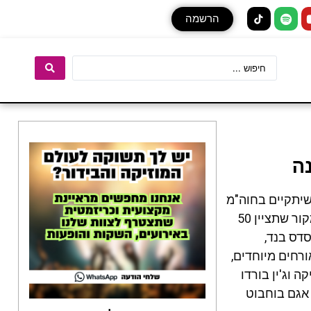
הרשמה
ישראל, שיתקיים בחוה"מ
סוכות (1-5.10) בשפע של הפקות ייחודיות וחגיגיות • מבין השמות שישתתפו השנה בפסטיבל: הפקת מקור שתציין 50
סדס בנד,
ו, שירי מימון תחגוג 20 שנות יצירה עם אורחים מיוחדים,
יקה וג'ין בורדו
 אגם בוחבוט