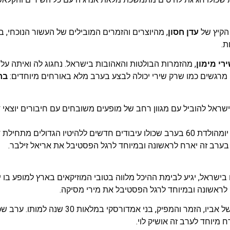
 הקיץ של
עדן חסון
, מהיוצרים והזמרים המובילים של העשור הנוכחי, בו
ת.
רי מימון
, מהזמרות הבולטות והאהובות בישראל. נחגוג לה ואיתה על
מרגשים כמו שרק שירי יכולה לבצע בערב מלא באורחים מיוחדים:
בר
שראל להוביל עם מגוון רחב של מופעים משובחים עם חיבורים יוצאי ד
, מהאומנים המוערכים בישראל, יומהולדת 60 בערב שכולו עיבודים חדשים ללהיטיו הגדולי
בערב זה יארח לראשונה ובמיוחד לרגל הפסטיבל את אריאל זילבר.
 בישראל, יגיע לבימת ההיכל מלווה בטובי המוזיקאים בארץ למופע בו 
לראשונה ובמיוחד לרגל הפסטיבל את מירי מסיקה.
במופע עם שיריו הגדולים של אביו, הזמר והמפיק, בני אמדורסקי
 מיוחד לערב זה אושיק לוי.