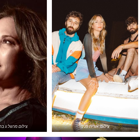
צילום: אורית פניני
צילום מרגול:ג בר