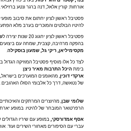
אורחות: קורין אלאל, דנה ברגר ונטע ברזילאי.
פסטיבל ראשון לציון יחתום את סיבוב מופעי
להיטיו הבולטים והמוכרים בערב מלא הפתעו
פסטיבל ראשון לציון יחגוג 20 שנות יצירה ל
שי
בהפקה מרהיבה, קצבית, שמחה עם ביצועים 
מקסימיליאן, ריקי גל, שמעון בוסקילה
.
לצד כל אלו מוסיף פסטיבל המוזיקה הגדול בי
בימת
היכל התרבות מאיר ניצן
:
ארקדי דוכין
של נטאשה, דרך כל אלבומי הסולו האהובים. 
שלומי שבן
, מהיוצרים המרתקים והאיכותיים
הרפרטואר המובחר של להיטיו. במופע יארח 
אסף אמדורסקי,
עברי עם הסיפורים מאחורי השירים ועוד. אורח