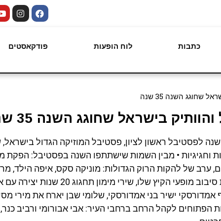
כתבות
לוח הופעות
פודקאסטים
 שחוגג השנה 35 שנה
וותיק בישראל שחוגג השנה 35 שנה
יטב אומני הפסקול הישראלי יחגגו 35 שנה לפסטיבל ראשון לציון, פסטיבל המוזיקה הגדול ב
ם, ערב של להקות הרוק הגדולות: מוניקה סקס, איפה הילד, מר
קספרים והג'ירפות • עדן חסון יחתום את סיבוב מופעי הקיץ של
במופע מיוחד, אסף אמדורסקי ישיר בני אמדורסקי, שלומי שבן יארח את מירי מס
ת הפתוחים לקהל הרחב ברחבי העיר: אבי אבורומי ורביב כנר,