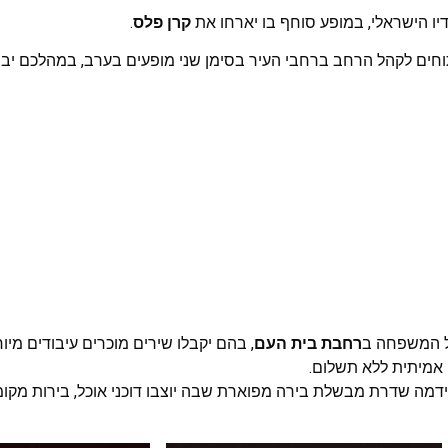
ו הישראלי, במופע סוחף בו יארחו את
קרן פלס
.
תוחים לקהל הרחב ברחבי העיר בסימן שני מופעים בערב, במהלכם יב
ראשי
חדשות
כתבות
לוח הופעות
פודקאסטים
הרשמה
כל המשפחה ב
רחבת בית העם
, בהם יקבלו שירים מוכרים עיבודים מיוח
 אמיתית ללא תשלום.
דמה שדרת מבשלת בירה מפוארת שבה יוצבו דוכני אוכל, בירות מקומי