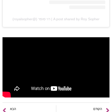
ראשי
A post shared by Roy Sopher | רוי סופר (@royalsopher)
חדשות
כתבות
לוח הופעות
פודקאסטים
הרשמה
הקודם
הבא