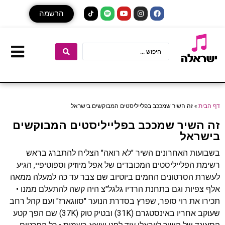
הרשמה
דף הבית
»
זה השיר שמככב בפלייליסטים המבוקשים בישראל
זה השיר שמככב בפלייליסטים המבוקשים
בישראל
בשבועות האחרונים השיר "לא רואה" הצליח להתברג בראש
רשימת הפלייליסטים המכובדים של אפל מיוזיק וספוטיפיי, הגיע
לעשרת הסרטונים החמים ביוטיוב שם צבר עד כה למעלה ממאה
אלף צפיות וגם בתחנת הרדיו גלגל"צ היה קשה להתעלם ממנו •
תכירו את רוי סופר, שפרץ בסדרת הנוער "סווגארז" ועם קהל רחב
שעוקב אחריו באינסטגרם (31K) ובטיק טוק (37K) שם הפך קטע