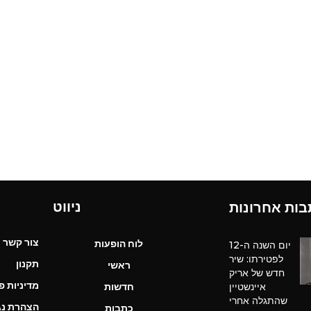
ראשי
חדשות
כתבות
לוח הופעות
פודקאסטים
הרשמה
ניווט
בות אחרונות
צור קשר
לוח הופעות
יום השנה ה-12
לפטירתו: שיר
תקנון
ראשי
חדש של אריק
מדיניות פ
איינשטיין
חדשות
שהתגלה אחרי
הצהרת נג
כתבות