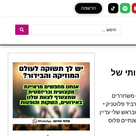
הרשמה
הולו האמנותי של
אלבום חדש ללהקת השנה התקווה 6, וזוכת פרס אקו"ם בשיר המושמע ביותר בתחנות הרדיו: התקווה 6 משחררים
לו האמנותי של רביד פלוטניק •
בראש שלי עדיין
שנתיים פלוס