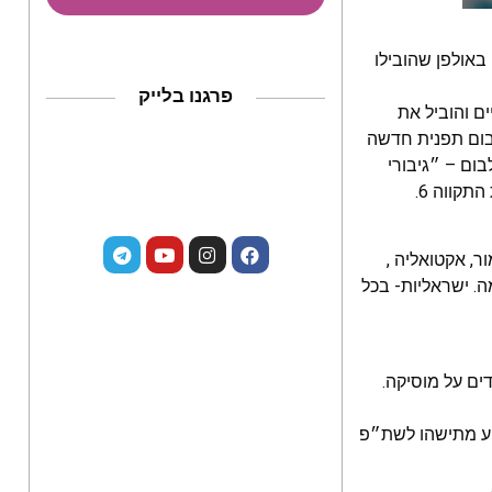
ירתיים באולפן שהובילו
פרגנו בלייק
ם והוביל את
בום תפנית חדשה
ום – ״גיבורי
קווה 6.
ומור, אקטואליה ,
. ישראליות- בכל
 עובדים על מוסיקה.
גיע מתישהו לשת״פ