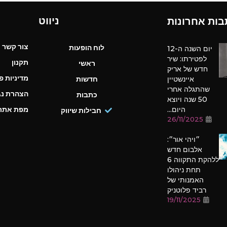
ניווט
בות אחרונות
צור קשר
לוח הופעות
יום השנה ה-12
לפטירתו: שיר
תקנון
ראשי
חדש של אריק
מדיניות פ
איינשטיין
חדשות
שהתגלה אחרי
הצהרת נג
כתבות
50 שנה ויוצא
היום...
מפת אתר
חבילות שיווק
26/11/2025
״ויהי אור״:
אלבום חדש
ללהקת התקווה 6
תחת ניהולו
האמנותי של
רביד פלוטניק
19/11/2025