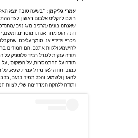
עמרי גליקמן:
״בשעה טובה יוצא האלבו
חולם להקליט אלבום ראשון. לצד ההתרג
שאנחנו בונים/מרכיבים/גונזים/מהנדס
והנה הופ מחר אנחנו מוסרים. ומשם,
מכריי וידידיי אני סומך עליכם. שתקב
להישמע וללוות אתכם. הם חמודים ברמ
תודה ענקית לגנרל רביד פלוטניק על ה
תודה על ההתמסרות, על הפוקוס , על 
כמובן תודה לאדמירל עמית שגיא, על 
להאזין ולשמוע. והכל תמיד בנעם, בקב
ותודה ללהקה המדהימה שלי, לצוות המ