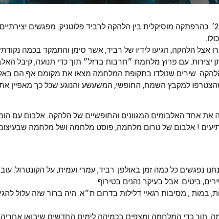
העבודה על האלבום החלה אי שם באפריל 23׳. כהרפתקה מוסיקלית בין הלהקה לרביד פלוטניק. מפגשים יצ
לו.
אצל הלהקה, הגיעו לידיו של רביד, אשר סימן והתמקד בכמה נקודתיי
יצירות. עם פרוץ מלחמת ״חרבות ברזל״ תוך כדי תנועה, קיבל האל
הקה. שירים שנולדו בתקופת המלחמה מצאו את מקומם אף הם באלב
הצטרפו למקבץ השמח, החופשי, המשעשע והנוגע שכל כך מאפיין את הת
שנים באולפן הולידה את אחד האלבומים המגוונים והחופשיים של הלהקה. אלבום עם ה
מפתיעים ! אלבום של טרום מלחמה, פוסט מלחמה ושל מלחמה שבעיצומה
רביד: כבר כמעט 3 שנים שאנחנו נפגשים כל כמה זמן באולפן. רביד, עמרי ועמית, על הקונטרול.
ים, ביטים. אבל בעיקר נהנים בטירוף.
, במות , מסיבות רגאיי דלילות בדרום ת״א. היה ברור שזה עלול לה
ה, תוך כדי המלחמה ומצפים בכמיהה לימים החדשים שיבואו אחריה.