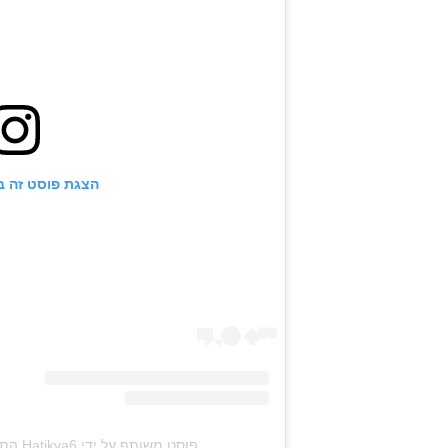
הצגת פוסט זה 
פוסט משותף על ידי ‏‎Hatikva6 התקווה 6‎‏ (@‏‎hatikva6_official‎‏)