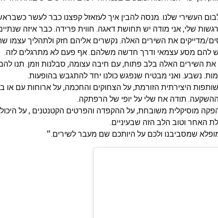
ם העשירי שלנו. מנסה להבין איך לעזאזל קפצנו כבר לעשר כשבראש 
שות שלי, אני מודה יש תחושת דאגה. חווית פרידה. כבר איזה שנתיים
ים/מדייקים את השירים האלה. נקשרים אליהם חזק ולתהליך עצמו שה
 יש להם מסע עצמאי ודרך חדשה משלהם. אף פעם לא מתרגלים לזה.
לו את השירים האלה בלב פתוח, עם חיבה עצומה, סבלנות וזמן. תנו לה
ות. נשבע. ואני מבטיח שנפגש כולנו יחד להתגבש בהופעות.
שותפות היצירתית הזורמת, על הצחוקים והחכמה, על ארוחות עם או ב
ההשקעה. תודה אח שלי על יופי של הרפתקה.
הפקה מוסיקלית משובחת, על ההקפדה והפרטים הקטנטנים , על היכול
לת האחר וטוב הלב הזה שבעיניים.
ופלא שמסביבנו ולכם על היותכם שם מעבר לשירים.״