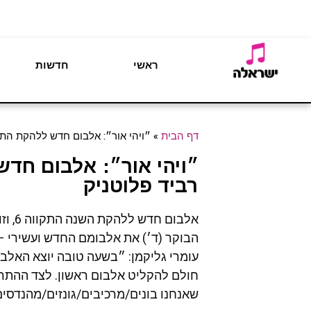
ראשי
חדשות
דף הבית
»
״ויהי אור״: אלבום חדש ללהקת התקווה 6 תחת ניהולו האמנותי של רבי
רביד פלוטניק
עומרי גליקמן: ״בשעה טובה יוצא האלבו
חולם להקליט אלבום ראשון. לצד ההתרגש
שאנחנו בונים/מרכיבים/גונזים/מהנדסי