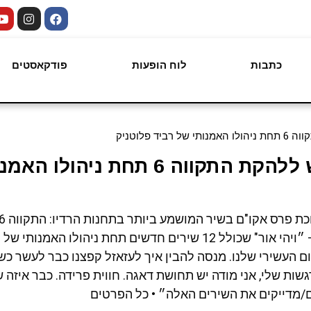
כתבות
לוח הופעות
פודקאסטים
ד פלוטניק
״ויהי אור״: אלבום חדש ללהקת התקווה 6 תחת ני
הבוקר (ד׳) את אלבומם החדש ועשירי – ״ויהי אור" שכולל 12 שירים חדשים תחת ניהו
ם העשירי שלנו. מנסה להבין איך לעזאזל קפצנו כבר לעשר כש
ות שלי, אני מודה יש תחושת דאגה. חווית פרידה. כבר איזה 
ם/מדייקים את השירים האלה״ • כל הפרטים