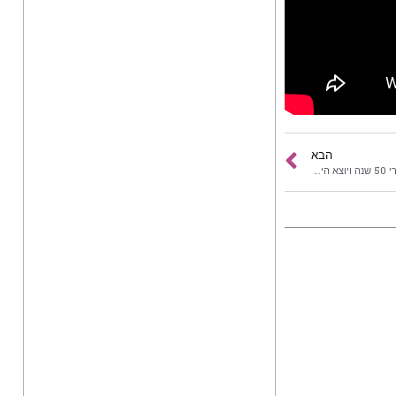
הבא
יום השנה ה-12 לפטירתו: שיר חדש של אריק איינשטיין שהתגלה אחרי 50 שנה ויוצא היום לראשונה