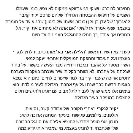
החיבור לרוברטו ושוקי הגיע דווקא ממקום לא צפוי, בזמן שעמלו
השניים על חיפוש ההבטחה הגדולה שלהם פרסם יקיר קאבר
ל"אגרוף" של עדן בן זקן (כזכור, אשתו של ביטון) שהגיע עד אל הזמרת
בעצמה שאף אמרה אז לשוקי "אם אתה לא מחתים את יקיר, אל
תחתים אף אחד". כך החלו להתגלגל העניינים עד היום.
כעת יוצא השיר הראשון "
הלילה אני בא
" אותו כתב והלחין לנקרי
בעצמו ועל העיבוד וההפקה המוזיקלית אחראי יעקב למאי.
השיר מספר על אהבה נכזבת ודחייה מצד האישה בקשר, על בחור
שנלחם על אהבתו ולא מוותר בקלות. שיר שנכתב בעקבות מערכת
יחסים ארוכה שעבר יקיר בה למד שיעורים לחיים. כיום הוא נמצא
בזוגיות חדשה כבר שנה ועל אף אהבתו הגדולה לעיר מולדתו הוא
בימים אלו ממש שוקל לעבור לתל אביב עם זוגתו ולהגשים חלום
להצליח במוזיקה בעיר הגדולה.
יקיר לנקרי
: "אחרי תקופה של עבודה קשה, נסיעות,
אולפנים, צילומים, פגישות ובעיקר המתנה ארוכה לרגע
הנכון, אני סופר מתרגש להוציא אליכם את סינגל הבכורה
שלי שכתבתי והלחנתי בעצמי, מי שמכיר אותי יודע כמה