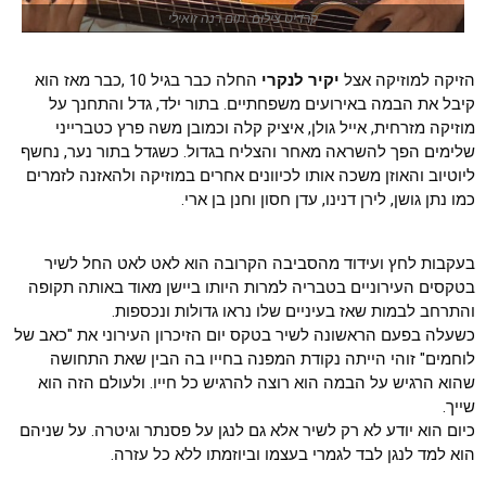
קרדיט צילום: תום רנה זואילי
הזיקה למוזיקה אצל
יקיר לנקרי
החלה כבר בגיל 10 ,כבר מאז הוא
קיבל את הבמה באירועים משפחתיים. בתור ילד, גדל והתחנך על
מוזיקה מזרחית, אייל גולן, איציק קלה וכמובן משה פרץ כטברייני
שלימים הפך להשראה מאחר והצליח בגדול. כשגדל בתור נער, נחשף
ליוטיוב והאוזן משכה אותו לכיוונים אחרים במוזיקה ולהאזנה לזמרים
כמו נתן גושן, לירן דנינו, עדן חסון וחנן בן ארי.
בעקבות לחץ ועידוד מהסביבה הקרובה הוא לאט לאט החל לשיר
בטקסים העירוניים בטבריה למרות היותו ביישן מאוד באותה תקופה
והתרחב לבמות שאז בעיניים שלו נראו גדולות ונכספות.
כשעלה בפעם הראשונה לשיר בטקס יום הזיכרון העירוני את "כאב של
לוחמים" זוהי הייתה נקודת המפנה בחייו בה הבין שאת התחושה
שהוא הרגיש על הבמה הוא רוצה להרגיש כל חייו. ולעולם הזה הוא
שייך.
כיום הוא יודע לא רק לשיר אלא גם לנגן על פסנתר וגיטרה. על שניהם
הוא למד לנגן לבד לגמרי בעצמו וביוזמתו ללא כל עזרה.