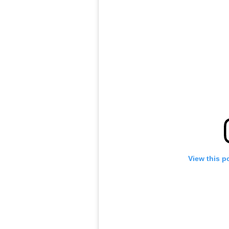
View this p
ראשי
חדשות
כתבות
לוח הופעות