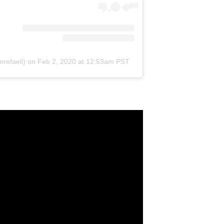
refaeli)
on
Feb 2, 2020 at 12:53am PST