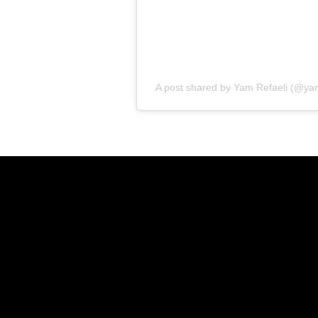
פודקאסטים
הרשמה
A post shared by Yam Refaeli (@yam