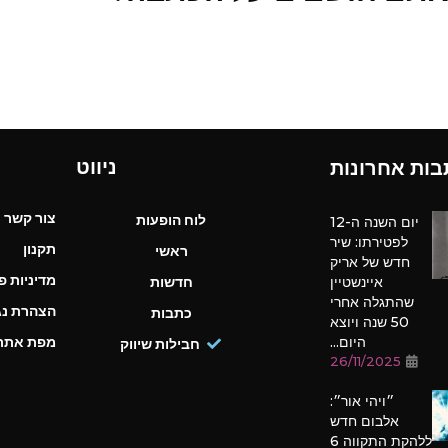
ניווט
בות אחרונות
צור קשר
לוח הופעות
יום השנה ה-12
לפטירתו: שיר
תקנון
ראשי
חדש של אריק
מדיניות פ
איינשטיין
חדשות
שהתגלה אחרי
הצהרת נג
כתבות
50 שנה ויוצא
היום...
מפת אתר
חבילות שיווק
26/11/2025
״ויהי אור״:
אלבום חדש
ללהקת התקווה 6