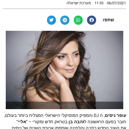
06/07/2021
11:55
מערכת ישראלה
שתפו:
צילום: רון קדמי
עופר ניסים
, ה DJ והמפיק המוסיקלי הישראלי המצליח ביותר בעולם,
חובר בפעם הראשונה ל
זהבה בן
בטראק חדש ומקורי – "
אליי
".
את השיר החדש כתבה והלחינה שותפתו ארוכת השנים של ניסים,