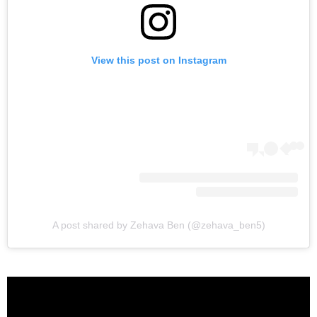
View this post on Instagram
A post shared by Zehava Ben (@zehava_ben5)
ראשי
חדשות