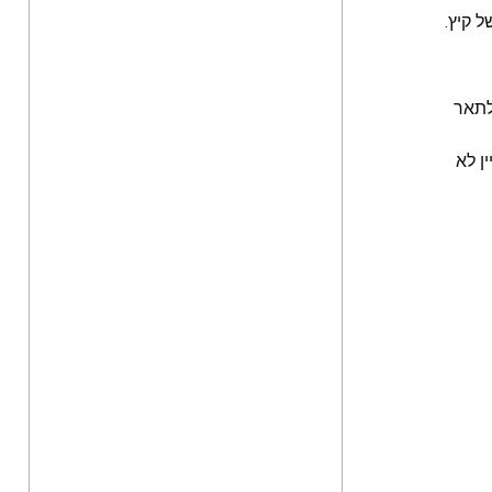
 קיץ.
לתאר
ן לא