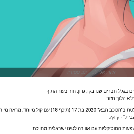
איור: אלי לב – לב סטודיו
ם בגלל חברים שנדבקו, גרון, חור בעור התוף
"א הלוך חזור.
מנהריה, מתמודדת בולטת ב"הכוכב הבא" 2020 בת 17 (תיכף 18) 
ית״- קווקז.
עות המוסיקליות עם אווירה לטינו ישראלית מחויכת.