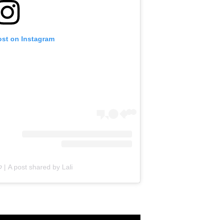
ost on Instagram
A post shared by Lali | ללי (@lali.kolishkin)