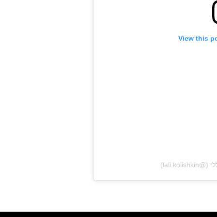
View this p
ראשי
חדשות
כתבות
לוח הופעות
פודקאסטים
הרשמה