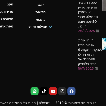
לפטירתו: שיר
תקנון
ראשי
חדש של אריק
מדיניות פ
איינשטיין
חדשות
שהתגלה אחרי
הצהרת נג
כתבות
50 שנה ויוצא
היום...
מפת אתר
חבילות שיווק
26/11/2025
״ויהי אור״:
אלבום חדש
ללהקת התקווה 6
תחת ניהולו
האמנותי של
רביד פלוטניק
19/11/2025
כל הזכויות שמורות © 2019
ישראלה | הבית של המוזיקה בישרא