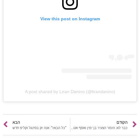
ראשי
View this post on Instagram
חדשות
כתבות
לוח הופעות
פודקאסטים
הרשמה
A post shared by Liran Danino (@lirandanino)
הקודם
הבא
כבר לא: הזמר הצעיר בן ימין ואסף אטדגי הפרידו כוחות
"כל הבאז": אנה זק בסינגל וקליפ חדש