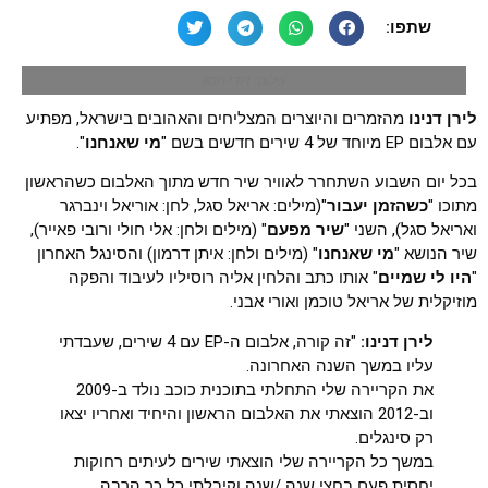
שתפו:
צילום: דודי חסון
לירן דנינו
מהזמרים והיוצרים המצליחים והאהובים בישראל, מפתיע
עם אלבום EP מיוחד של 4 שירים חדשים בשם "
מי שאנחנו
".
בכל יום השבוע השתחרר לאוויר שיר חדש מתוך האלבום כשהראשון
מתוכו "
כשהזמן יעבור
"(מילים: אריאל סגל, לחן: אוריאל וינברגר
ואריאל סגל), השני "
שיר מפעם
" (מילים ולחן: אלי חולי ורובי פאייר),
שיר הנושא "
מי שאנחנו
" (מילים ולחן: איתן דרמון) והסינגל האחרון
"
היו לי שמיים
" אותו כתב והלחין אליה רוסיליו לעיבוד והפקה
מוזיקלית של אריאל טוכמן ואורי אבני.
לירן דנינו:
"זה קורה, אלבום ה-EP עם 4 שירים, שעבדתי
עליו במשך השנה האחרונה.
את הקריירה שלי התחלתי בתוכנית כוכב נולד ב-2009
וב-2012 הוצאתי את האלבום הראשון והיחיד ואחריו יצאו
רק סינגלים.
במשך כל הקריירה שלי הוצאתי שירים לעיתים רחוקות
יחסית פעם בחצי שנה /שנה וקיבלתי כל כך הרבה