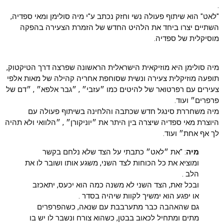
.
"לאט" הוא שיתוף פעולה נשי וחזק נכתב ע"י מיה סולימן ומאי ספדיה,
השתיים יצרו ביחד את הלהיט החדש של הזמרת הצעירה בהפקה
מוסיקלית של ספדיה.
מיה סולימן היא מוזיקאית הישראלית הראשונה שפרצה דרך הטיקטוק,
תופעה מוזיקלית צעירה ונשית שסוחפת אחריה קהילה של מאות אלפי
צעירים עם רפרטואר של להיטים כמו ״עזבי״ , ״גבר אלפא״ , ״דם של
פרפרים״ ועוד.
מיה משחררת סינגל חדש שכתבה והלחינה בשיתוף פעולה עם
היוצרת מאי ספדיה שיצרה בין היתר את ״יוניקורן״ , ״הלוואי ולא תהיה
לך אף אחת״ ועוד.
מיה
: "את ״לאט״ כתבתי על הצד שלא נלחם בקשר
ומוציא את כל הכוחות לצד השני, משגע אותו ושובר לו את
הלב .
ובכל זאת, הצד השני לא משנה כמה הוא יכעס, יתאכזב
או יפגע הוא ימשיך לקוות שיהיה בסדר .
גם שהאהבה כבר מתערבבת עם שנאה, כשהפרפרים
מתים ומתחיל לכאוב בבטן, כשהוא צורח ונשבר לו יש בו