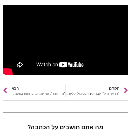
חדשות
כתבות
לוח הופעות
פודקאסטים
הרשמה
הקודם
הבא
"הרגע הריק": עברי לידר בסינגל וקליפ חדש
"ורוד זוהר": אור עמרמי ברוקמן בסינגל חדש
מה אתם חושבים על הכתבה?