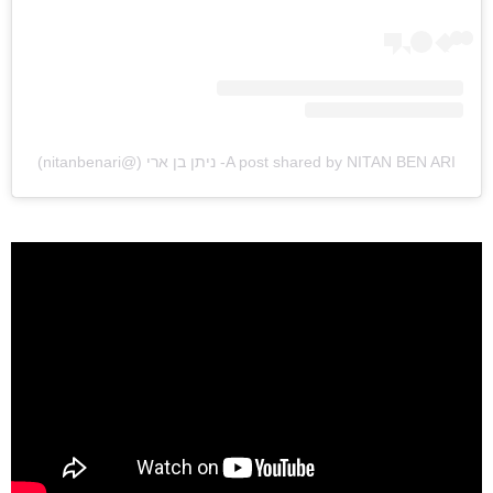
ראשי
חדשות
A post shared by NITAN BEN ARI- ניתן בן ארי (@nitanbenari)
כתבות
לוח הופעות
פודקאסטים
הרשמה