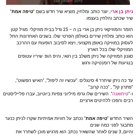
צילום: saar pesach
ניתן בן ארי
, יוצר כותב ומלחין, מוציא שיר חדש בשם "
טיפה אמת
"
שיר שכתב והלחין בעצמו.
הזמר והמוזיקאי ניתן בן ארי בן ה – 25 גדל בבית מוזיקלי. מגיל קטן
הוא כותב ומלחין שירים באולפן הפרטי שלו. בשנים האחרונות החל
לעסוק במוזיקה באופן מקצועי, ויצא לסיבוב הופעות עם ההרכב
המוזיקלי שלו בכל הארץ.
סגנון המוזיקה של ניתן משלב בין רגאי, והיפ הופ. שיריו עטופים
בנגיעות של רומנטיקה ורגש.
עד כה ניתן שיחרר 4 סינגלים: "עכשיו זה ליפול", "האיש הפשוט",
"פתרון קל" , "ככה קרוב"
ו-"
טיחואנה
". השירים שלו גרפו מיליוני צפיות ביוטיוב, עברו פלייליסטים
רבים והפכו ללהיטים ארציים.
השיר החדש "
טיפה אמת
" נכתב על חוויות אמיתיות שקרו לניתן כנער
מתבגר לפני כמה שנים.
והיום, 3 שנים לאחר שהשאיר נכתב הוא מרגיש מוכן לשחרר את