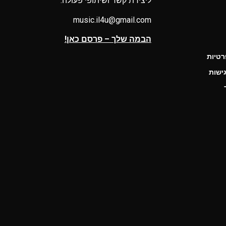
ליצירת קשר ושיתופי פעולה:
music.il4u@gmail.com
הבמה שלך – פרסם כאן!
רטיות
ישות