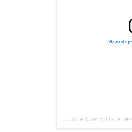
View this p
Dec 8, 2019 at 2:26am PST
on