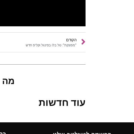
הקודם
"מפונקת": טל בלו בסינגל וקליפ חדש
מה 
עוד חדשות