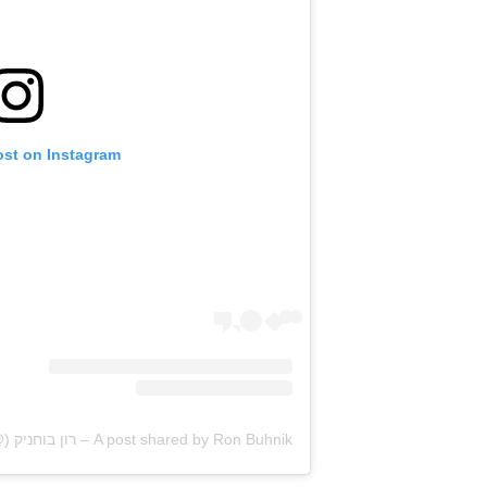
ost on Instagram
A post shared by Ron Buhnik – רון בוחניק (@ronbuhnik)