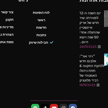
בות אחרונות
צור קשר
לוח הופעות
יום השנה ה-12
לפטירתו: שיר
תקנון
ראשי
חדש של אריק
מדיניות פ
איינשטיין
חדשות
שהתגלה אחרי
הצהרת נג
כתבות
50 שנה ויוצא
היום...
מפת אתר
חבילות שיווק
26/11/2025
״ויהי אור״:
אלבום חדש
ללהקת התקווה 6
תחת ניהולו
האמנותי של
רביד פלוטניק
19/11/2025