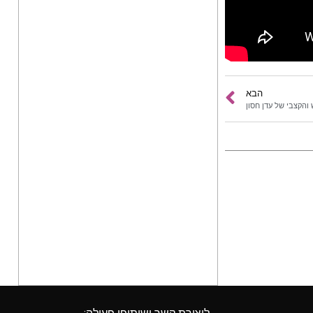
הבא
והקצבי של עדן חסון