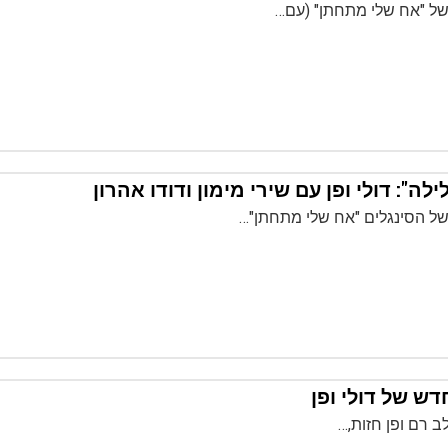
ל "אח שלי מתחתן" (עם…
לה": דולי ופן עם שירי מימון ודודו אהרון
ראשי
חדשות
כתבות
לוח הופעות
ל הסינגלים "אח שלי מתחתן"…
פודקאסטים
הרשמה
ש של דולי ופן
לב רם ופן חזות,…