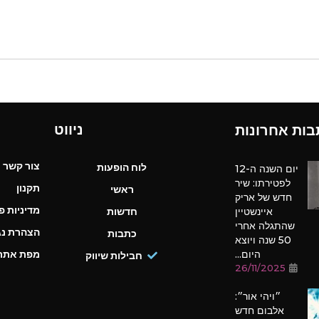
ניווט
בות אחרונות
צור קשר
לוח הופעות
יום השנה ה-12
לפטירתו: שיר
תקנון
ראשי
חדש של אריק
מדיניות פ
איינשטיין
חדשות
שהתגלה אחרי
הצהרת נג
כתבות
50 שנה ויוצא
היום...
מפת אתר
חבילות שיווק
26/11/2025
״ויהי אור״:
אלבום חדש