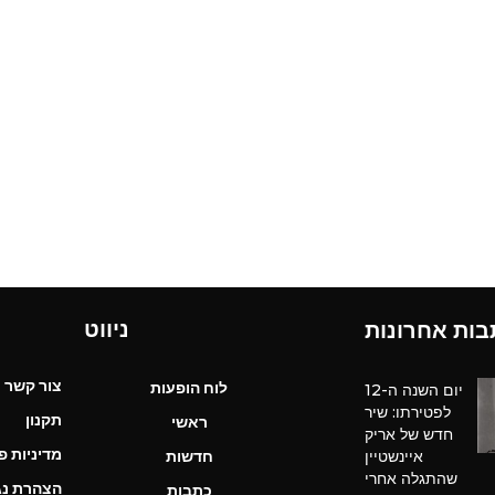
ראשי
חדשות
כתבות
לוח הופעות
פודקאסטים
הרשמה
ניווט
בות אחרונות
צור קשר
לוח הופעות
יום השנה ה-12
לפטירתו: שיר
תקנון
ראשי
חדש של אריק
מדיניות פ
איינשטיין
חדשות
שהתגלה אחרי
הצהרת נג
כתבות