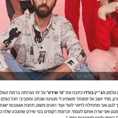
צילום: דור שרון
ן טלמון מ
ג׳יין בורדו
כתבה את "
טי שירט
" על ימי נערותה ברמת הגו
ון, מתי יושב על פסנתר משמיע לי מנגינה שכתב ומסביבי הכל נעלם 
לנגן ואני מתחילה לחזור לעוד ועוד רגעים משם, תחנת אוטובוס ישנה
נגן ואני שרה אותם לעצמי. זכרונות רקומים בטי שירט שהצבע שלה כ
ייתה לקום לאוטובוס בזמן.."