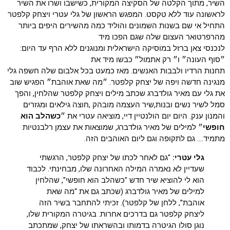
השיר, מתוך הקלטה של הסקיצה המקורית, כשישבו ושרו את השיר
לראשונה עוד ללא טקסט. המפגש הראשון של גלי עטרי ויצחק קלפטר
התחיל אי שם בשנות השמונים והוליד כמה מהשירים היפים ביותר
מהרפרטואר העצום שלה שגם הפכו מיד
לנכנסי צאן ברזל במוסיקה הישראלית ומנוגנים ללא הרף עד היום:
״סוף העונה״ ו״ רק אתמול״ כבשו מיד את
תחנות הרדיו ולבבות האנשים. מאז כמעט בכל אלבום שלה חשפה גלי
מנגינה חדשה ויפה של יצחק קלפטר. ״מה שאת אוהבת״ הפגיש שוב
את גלי עם מאיר גולדברג שכתב מילים ויצחק קלפטר שהלחין, והפך
סמל לשיר נשים ובנות,שיר העצמה מובהק ,חוצה גילאים ומגזרים
והמנון ענק. היום יום הולנטיין דיי, מוציאה עטרי את ״
כשהלב הוא
חופשי
״ למילים של מאיר גולדברג, שמוצאות את עצמן רלבנטיות
מתמיד…. גם לתקופה וגם ליום האוהבים הזה.
גלי עטרי:
"גם לאחר לכתו של יצחק קלפטר, הרגשתי
שעדיין לא נאמרה המילה האחרונה שלו, מבחינתי. לכבוד
הוא לי להוציא שיר חדש "כשהלב הוא חופשי", שהלחין
למילים של מאיר גולדברג (שכתב גם את “מה שאת
אוהבת”, ללחן של קלפטר). זכיתי להתחבר בשיר הזה
ליצחק קלפטר גם בדרכים אחרות. בגיטרה המקורית שלו,
נוגן סולו הגיטרה בדמותו ובהשראתו של יצחק, שמתכתב