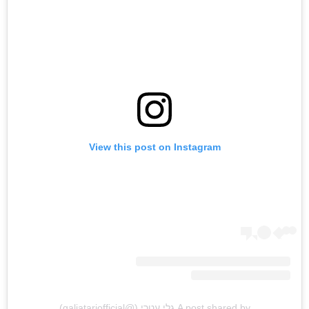
View this post on Instagram
ראשי
חדשות
כתבות
לוח הופעות
פודקאסטים
A post shared by גלי עטרי (@galiatariofficial)