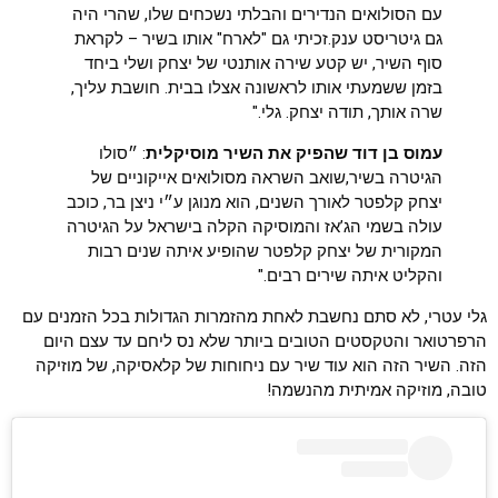
עם הסולואים הנדירים והבלתי נשכחים שלו, שהרי היה
גם גיטריסט ענק.זכיתי גם "לארח" אותו בשיר – לקראת
סוף השיר, יש קטע שירה אותנטי של יצחק ושלי ביחד
בזמן ששמעתי אותו לראשונה אצלו בבית. חושבת עליך,
שרה אותך, תודה יצחק. גלי."
עמוס בן דוד שהפיק את השיר מוסיקלית
: ״סולו
הגיטרה בשיר,שואב השראה מסולואים אייקוניים של
יצחק קלפטר לאורך השנים, הוא מנוגן ע״י ניצן בר, כוכב
עולה בשמי הג’אז והמוסיקה הקלה בישראל על הגיטרה
המקורית של יצחק קלפטר שהופיע איתה שנים רבות
והקליט איתה שירים רבים."
גלי עטרי, לא סתם נחשבת לאחת מהזמרות הגדולות בכל הזמנים עם
הרפרטואר והטקסטים הטובים ביותר שלא נס ליחם עד עצם היום
הזה. השיר הזה הוא עוד שיר עם ניחוחות של קלאסיקה, של מוזיקה
טובה, מוזיקה אמיתית מהנשמה!