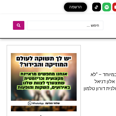
הרשמה
מיוחד – "לא
לון דניאל
נית דורון טלמון