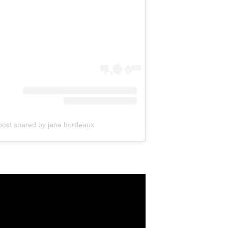
A post shared by jane bordeaux ג'יין בורדו (@band