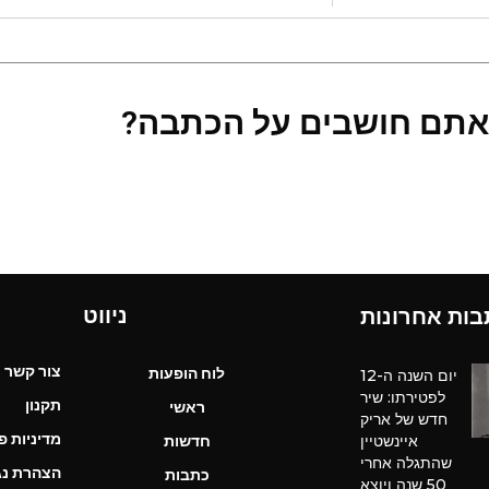
אתם חושבים על הכתבה?
ניווט
בות אחרונות
צור קשר
לוח הופעות
יום השנה ה-12
לפטירתו: שיר
תקנון
ראשי
חדש של אריק
מדיניות פ
איינשטיין
חדשות
שהתגלה אחרי
הצהרת נג
כתבות
50 שנה ויוצא