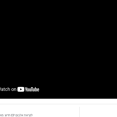
לקראת אלבום EP חדש: מושיקו מור בסינגל חדש