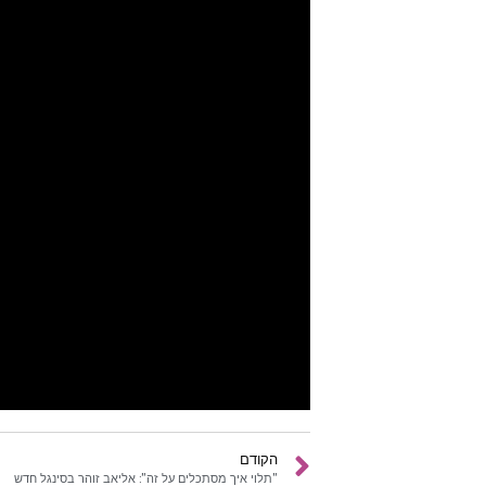
הקודם
"תלוי איך מסתכלים על זה": אליאב זוהר בסינגל חדש