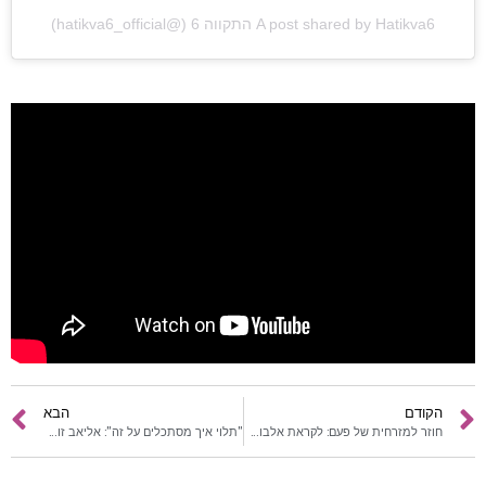
ראשי
A post shared by Hatikva6 התקווה 6 (@hatikva6_official)
חדשות
כתבות
לוח הופעות
פודקאסטים
הרשמה
הקודם
הבא
חוזר למזרחית של פעם: לקראת אלבום חדש דודו אהרון משחרר סינגל חדש
"תלוי איך מסתכלים על זה": אליאב זוהר בסינגל חדש