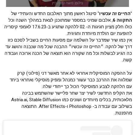
צילום: משה נחומוביץ
"
החיים זה עכשיו
" סינגל ראשון מתוך האלבום החדש והעתידי של
התקווה 6
, אלבום שמיני במספר שמתוכנן לצאת במהלך השנה וכל
כולו חלק מציון חגיגות ה- 02 ללהקה שתגיע ב-17.6.23 לאמפי קיסריה
להופעת יום הולדת מיוחדת וחגיגית.
אין כמו שיר שמדבר על השלמה עם מסעות החיים בשביל לסכם כזו
דרך של להקה. ״החיים זה עכשיו״ ההבנה שכל מה שנבנה והושג עד
כה הגיע לבשלות וכל מה שקורה הוא תוצאה של הכנה ארוכה ועבודה
קשה.
על ההפקה המוסיקלית אחראי לא אחר מאשר דני (פילוני) קרק
שמלווה את ההרכב כבר עשור כמנהל ומפיק מוסיקלי ואחראי ביחד
עם הלהקה לצבע המוסיקלי הכול כך ייחודי שלה.
את הקליפ החדשני לשיר יצר שחר פליישר שהשתמש בבינה
מלאכותית, בכלים מיוחדים ושונים כמו Astria.ai, Stable Diffusion
בשילוב עם עבודה ב- Photoshop ו-After Effects. התוצאה
מהפנטת.